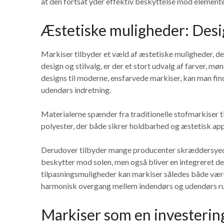
at den fortsat yder effektiv beskyttelse mod element
Æstetiske muligheder: Desig
Markiser tilbyder et væld af æstetiske muligheder, de
design og stilvalg, er der et stort udvalg af farver, m
designs til moderne, ensfarvede markiser, kan man fin
udendørs indretning.
Materialerne spænder fra traditionelle stofmarkiser t
polyester, der både sikrer holdbarhed og æstetisk app
Derudover tilbyder mange producenter skræddersyede 
beskytter mod solen, men også bliver en integreret d
tilpasningsmuligheder kan markiser således både være 
harmonisk overgang mellem indendørs og udendørs r
Markiser som en investering