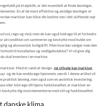
 regnfuldt på et øjeblik, er det essentielt at finde løsninger,
ementer. En af de mest effektive og alsidige løsninger er
hvordan markiser kan blive din bedste ven i det skiftende vejr
jem.
od sol, regn og vind, men de kan også bidrage til at forbedre
 for aircondition om sommeren og beskytte mod kulde om
redygtig og økonomisk boligdrift. Men hvordan vælger man den
forhold til installation og vedligeholdelse? Vi vil give dig
 du skal investere i en markise.
il markiser. Med et væld af design-
og stilvalg kan markiser
og de kan endda øge hjemmets værdi. I denne artikel vil
n praktisk løsning, men også som en æstetisk investering.
e eller blot øge dit hjems funktionalitet, er markiser en
an beskytte dig mod elementerne med stil og funktionalitet.
t danske klima