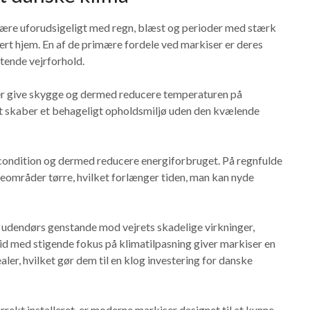
 være uforudsigeligt med regn, blæst og perioder med stærk
hvert hjem. En af de primære fordele ved markiser er deres
ftende vejrforhold.
er give skygge og dermed reducere temperaturen på
ket skaber et behageligt opholdsmiljø uden den kvælende
rcondition og dermed reducere energiforbruget. På regnfulde
deområder tørre, hvilket forlænger tiden, man kan nyde
udendørs genstande mod vejrets skadelige virkninger,
 tid med stigende fokus på klimatilpasning giver markiser en
ler, hvilket gør dem til en klog investering for danske
rrekt installeret, er moderne markiser designet til at kunne