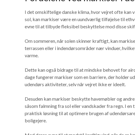
I det omskiftelige danske klima, hvor vejret ofte kan
sol, kan markiser være en uundværlig tilføjelse til et
evne til at tilbyde fleksibel beskyttelse mod disse ski
Om sommeren, når solen skinner kraftigt, kan markis
terrassen eller i indendørsområder nær vinduer, hvil
varme.
Dette kan også bidrage til at mindske behovet for ai
dage fungerer markiser som en barriere, der holder u
udendørs aktiviteter, selv når vejret ikke er ideelt.
Desuden kan markiser beskytte havemøbler og andre 
såsom falmning fra sol eller vandskader fra regn. I en
praktisk løsning til at optimere brugen af udendørsarea
boligejere.
Med deres evne til at modstå kraftig vind, når de er ko