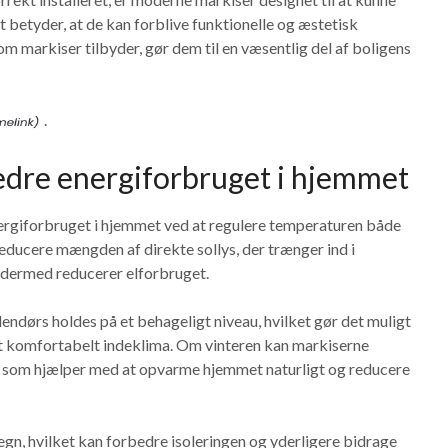
t betyder, at de kan forblive funktionelle og æstetisk
om markiser tilbyder, gør dem til en væsentlig del af boligens
.
edre energiforbruget i hjemmet
energiforbruget i hjemmet ved at regulere temperaturen både
ucere mængden af direkte sollys, der trænger ind i
g dermed reducerer elforbruget.
endørs holdes på et behageligt niveau, hvilket gør det muligt
et komfortabelt indeklima. Om vinteren kan markiserne
ng, som hjælper med at opvarme hjemmet naturligt og reducere
n, hvilket kan forbedre isoleringen og yderligere bidrage