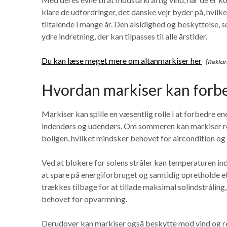
klare de udfordringer, det danske vejr byder på, hvilke
tiltalende i mange år. Den alsidighed og beskyttelse, s
ydre indretning, der kan tilpasses til alle årstider.
Du kan læse meget mere om altanmarkiser her
Hvordan markiser kan forb
Markiser kan spille en væsentlig rolle i at forbedre 
indendørs og udendørs. Om sommeren kan markiser red
boligen, hvilket mindsker behovet for aircondition o
Ved at blokere for solens stråler kan temperaturen ind
at spare på energiforbruget og samtidig opretholde 
trækkes tilbage for at tillade maksimal solindstråli
behovet for opvarmning.
Derudover kan markiser også beskytte mod vind og reg