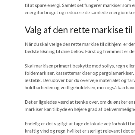
til at spare energi. Samlet set fungerer markiser som 
energiforbruget og reducere de samlede energiomkos
Valg af den rette markise til
Når du skal vælge den rette markise til dit hjem, er der 
bedste løsning til dine behov. Først og fremmest er det
Skal markisen primært beskytte mod sollys, regn eller
foldemarkiser, kassettemarkiser og pergolamarkiser, s
æstetik. Derudover bør du overveje materialet og far
holdbarheden og vedligeholdelsen, men også kan have e
Det er ligeledes værd at tænke over, om du ønsker en
markiser kan tilbyde en højere grad af bekvemmelighed,
Endelig er det vigtigt at tage de lokale vejrforhold i 
kraftig vind og regn, hvilket er særligt relevant i det 