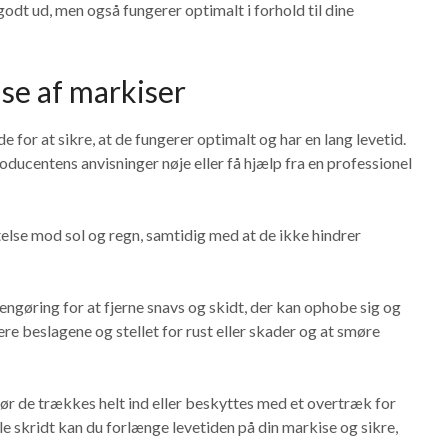
godt ud, men også fungerer optimalt i forhold til dine
lse af markiser
e for at sikre, at de fungerer optimalt og har en lang levetid.
producentens anvisninger nøje eller få hjælp fra en professionel
else mod sol og regn, samtidig med at de ikke hindrer
ngøring for at fjerne snavs og skidt, der kan ophobe sig og
ere beslagene og stellet for rust eller skader og at smøre
bør de trækkes helt ind eller beskyttes med et overtræk for
kle skridt kan du forlænge levetiden på din markise og sikre,