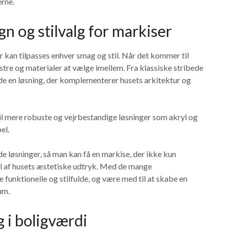
erne.
n og stilvalg for markiser
r kan tilpasses enhver smag og stil. Når det kommer til
ønstre og materialer at vælge imellem. Fra klassiske stribede
de en løsning, der komplementerer husets arkitektur og
il mere robuste og vejrbestandige løsninger som akryl og
el.
løsninger, så man kan få en markise, der ikke kun
el af husets æstetiske udtryk. Med de mange
funktionelle og stilfulde, og være med til at skabe en
um.
 i boligværdi