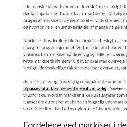
I det danske klima, hvor vejret kan skifte fra solrigt til
der kan hjælpe med at beskytte mod de omskiftelige el
brugen af markiser. I denne artikel vil vi dykke ned i, 
og hvorfor de er en uundværlig del af mange danske h
Markiser tilbyder ikke blot en praktisk beskyttelse m
energiforbruget i hjemmet. Ved at reducere behovet
vinteren, kan markiser spille en vigtig rolle i en bæ
rette markise til sit hjem? Og hvad skal man overveje i 
indsigt i de forskellige faktorer, der bør overvejes, når
Æstetik spiller også en vigtig rolle, når det kommer t
tilpasses til at komplementere enhver bolig,
vi udforske, hvordan markiser ikke kun fungerer som e
Uanset om du ønsker at skabe en hyggelig udendørs oas
værdifuld tilføjelse. Lad os dykke ned i, hvordan du k
Fordelene ved markiser i de