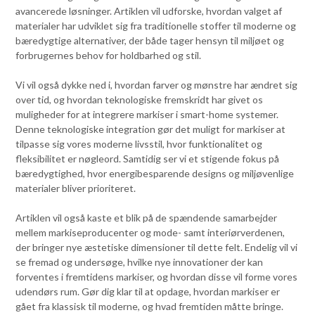
avancerede løsninger. Artiklen vil udforske, hvordan valget af
materialer har udviklet sig fra traditionelle stoffer til moderne og
bæredygtige alternativer, der både tager hensyn til miljøet og
forbrugernes behov for holdbarhed og stil.
Vi vil også dykke ned i, hvordan farver og mønstre har ændret sig
over tid, og hvordan teknologiske fremskridt har givet os
muligheder for at integrere markiser i smart-home systemer.
Denne teknologiske integration gør det muligt for markiser at
tilpasse sig vores moderne livsstil, hvor funktionalitet og
fleksibilitet er nøgleord. Samtidig ser vi et stigende fokus på
bæredygtighed, hvor energibesparende designs og miljøvenlige
materialer bliver prioriteret.
Artiklen vil også kaste et blik på de spændende samarbejder
mellem markiseproducenter og mode- samt interiørverdenen,
der bringer nye æstetiske dimensioner til dette felt. Endelig vil vi
se fremad og undersøge, hvilke nye innovationer der kan
forventes i fremtidens markiser, og hvordan disse vil forme vores
udendørs rum. Gør dig klar til at opdage, hvordan markiser er
gået fra klassisk til moderne, og hvad fremtiden måtte bringe.