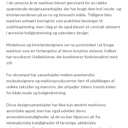
I de seneste år er markiser blevet genstand for en række
spændende designsamarbejder, der har bragt dem ind i mode- og
interiørverdenen på en ny og innovativ måde. Tidligere blev
markiser primært betragtet som praktiske løsninger til
solafskærmning, men i dag er de også blevet et centralt element
i æstetisk boligindretning og udendørs design.
Modehuse og interiørdesignere ser nu potentialet i at bruge
markiser som en forlængelse af deres kreative visioner, hvilket
har resulteret i kollektioner, der kombinerer funktionalitet med
stil.
For eksempel har samarbejder mellem anerkendte
modedesignere og markiseproducenter ført til udviklingen af
unikke tekstiler og mønstre, der afspejler tidens trends inden
for både mode og boligindretning.
Disse designsamarbejder har ikke kun ændret markisens
æstetiske appel, men har også udvidet deres
anvendelsesmuligheder, så de nu kan tilpasses alt fra
minimalistiske bylejligheder til farverige, eklektiske