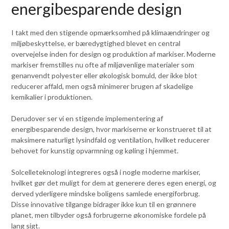
energibesparende design
I takt med den stigende opmærksomhed på klimaændringer og
miljøbeskyttelse, er bæredygtighed blevet en central
overvejelse inden for design og produktion af markiser. Moderne
markiser fremstilles nu ofte af miljøvenlige materialer som
genanvendt polyester eller økologisk bomuld, der ikke blot
reducerer affald, men også minimerer brugen af skadelige
kemikalier i produktionen.
Derudover ser vi en stigende implementering af
energibesparende design, hvor markiserne er konstrueret til at
maksimere naturligt lysindfald og ventilation, hvilket reducerer
behovet for kunstig opvarmning og køling i hjemmet.
Solcelleteknologi integreres også i nogle moderne markiser,
hvilket gør det muligt for dem at generere deres egen energi, og
derved yderligere mindske boligens samlede energiforbrug.
Disse innovative tilgange bidrager ikke kun til en grønnere
planet, men tilbyder også forbrugerne økonomiske fordele på
lang sigt.