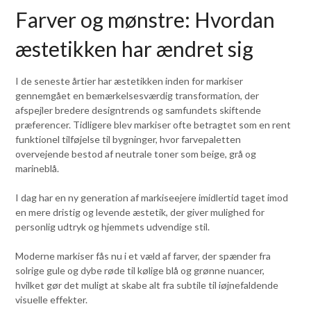
Farver og mønstre: Hvordan
æstetikken har ændret sig
I de seneste årtier har æstetikken inden for markiser
gennemgået en bemærkelsesværdig transformation, der
afspejler bredere designtrends og samfundets skiftende
præferencer. Tidligere blev markiser ofte betragtet som en rent
funktionel tilføjelse til bygninger, hvor farvepaletten
overvejende bestod af neutrale toner som beige, grå og
marineblå.
I dag har en ny generation af markiseejere imidlertid taget imod
en mere dristig og levende æstetik, der giver mulighed for
personlig udtryk og hjemmets udvendige stil.
Moderne markiser fås nu i et væld af farver, der spænder fra
solrige gule og dybe røde til kølige blå og grønne nuancer,
hvilket gør det muligt at skabe alt fra subtile til iøjnefaldende
visuelle effekter.