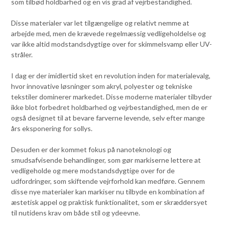
som tilbød holdbarhed og en vis grad af vejrbestandighed.
Disse materialer var let tilgængelige og relativt nemme at
arbejde med, men de krævede regelmæssig vedligeholdelse og
var ikke altid modstandsdygtige over for skimmelsvamp eller UV-
stråler.
I dag er der imidlertid sket en revolution inden for materialevalg,
hvor innovative løsninger som akryl, polyester og tekniske
tekstiler dominerer markedet. Disse moderne materialer tilbyder
ikke blot forbedret holdbarhed og vejrbestandighed, men de er
også designet til at bevare farverne levende, selv efter mange
års eksponering for sollys.
Desuden er der kommet fokus på nanoteknologi og
smudsafvisende behandlinger, som gør markiserne lettere at
vedligeholde og mere modstandsdygtige over for de
udfordringer, som skiftende vejrforhold kan medføre. Gennem
disse nye materialer kan markiser nu tilbyde en kombination af
æstetisk appel og praktisk funktionalitet, som er skræddersyet
til nutidens krav om både stil og ydeevne.