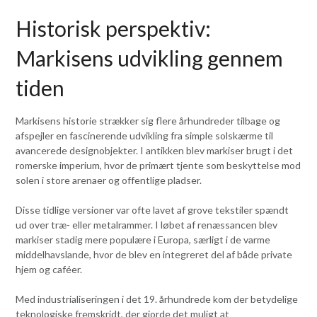
Historisk perspektiv:
Markisens udvikling gennem
tiden
Markisens historie strækker sig flere århundreder tilbage og
afspejler en fascinerende udvikling fra simple solskærme til
avancerede designobjekter. I antikken blev markiser brugt i det
romerske imperium, hvor de primært tjente som beskyttelse mod
solen i store arenaer og offentlige pladser.
Disse tidlige versioner var ofte lavet af grove tekstiler spændt
ud over træ- eller metalrammer. I løbet af renæssancen blev
markiser stadig mere populære i Europa, særligt i de varme
middelhavslande, hvor de blev en integreret del af både private
hjem og caféer.
Med industrialiseringen i det 19. århundrede kom der betydelige
teknologiske fremskridt, der gjorde det muligt at