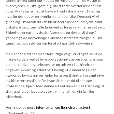
Denne artikel tager dig med på en rejse gennem de vigtigste
overvejelser, du skal gøre dig, når du står overfor asbest i din
bolig. Vi vil starte med at belyse, hvad asbest egentlig er, og
hvorfor det udgør en alvorlig sundhedsrisiko. Dernæst vil vi
guide dig i, hvordan du kan identificere asbest i dit hjem, samt
diskutere de potentielle farer ved at forsøge at fjerne det selv.
Sikkerhed er naturligvis altafgørende, og derfor vil vi også
gennemgå de nødvendige sikkerhedsforanstaltninger, du skal
tage, hvis du beslutter dig for at gå gør-det-selv-vejen.
Men er det altid det mest fornuftige valg? Vi vil også se på de
mange fordele ved at hyre professionelle asbestfjernere, som
har den nødvendige ekspertise og udstyr til at håndtere
opgaven sikkert og effektivt. Endelig vil vi undersøge den
gældende lovgivning og regler for asbesthåndtering samt give
dig klare retningslinjer for, hvornår det er tid til at søge
professionel hjælp. Med denne artikel ønsker vi at klæde dig på
til at træffe den bedste beslutning for din og din families
sikkerhed.
Her finder du mere
information om fjernelse af asbest
>>