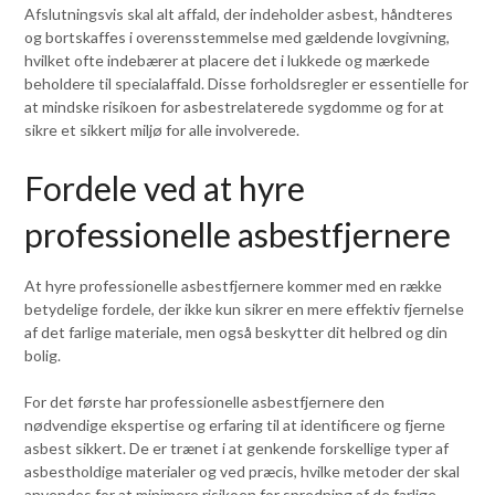
Afslutningsvis skal alt affald, der indeholder asbest, håndteres
og bortskaffes i overensstemmelse med gældende lovgivning,
hvilket ofte indebærer at placere det i lukkede og mærkede
beholdere til specialaffald. Disse forholdsregler er essentielle for
at mindske risikoen for asbestrelaterede sygdomme og for at
sikre et sikkert miljø for alle involverede.
Fordele ved at hyre
professionelle asbestfjernere
At hyre professionelle asbestfjernere kommer med en række
betydelige fordele, der ikke kun sikrer en mere effektiv fjernelse
af det farlige materiale, men også beskytter dit helbred og din
bolig.
For det første har professionelle asbestfjernere den
nødvendige ekspertise og erfaring til at identificere og fjerne
asbest sikkert. De er trænet i at genkende forskellige typer af
asbestholdige materialer og ved præcis, hvilke metoder der skal
anvendes for at minimere risikoen for spredning af de farlige