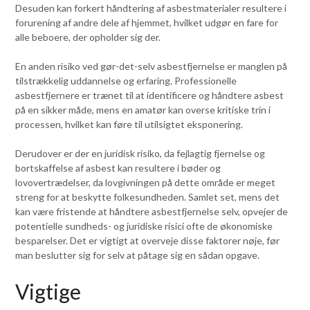
Desuden kan forkert håndtering af asbestmaterialer resultere i
forurening af andre dele af hjemmet, hvilket udgør en fare for
alle beboere, der opholder sig der.
En anden risiko ved gør-det-selv asbestfjernelse er manglen på
tilstrækkelig uddannelse og erfaring. Professionelle
asbestfjernere er trænet til at identificere og håndtere asbest
på en sikker måde, mens en amatør kan overse kritiske trin i
processen, hvilket kan føre til utilsigtet eksponering.
Derudover er der en juridisk risiko, da fejlagtig fjernelse og
bortskaffelse af asbest kan resultere i bøder og
lovovertrædelser, da lovgivningen på dette område er meget
streng for at beskytte folkesundheden. Samlet set, mens det
kan være fristende at håndtere asbestfjernelse selv, opvejer de
potentielle sundheds- og juridiske risici ofte de økonomiske
besparelser. Det er vigtigt at overveje disse faktorer nøje, før
man beslutter sig for selv at påtage sig en sådan opgave.
Vigtige