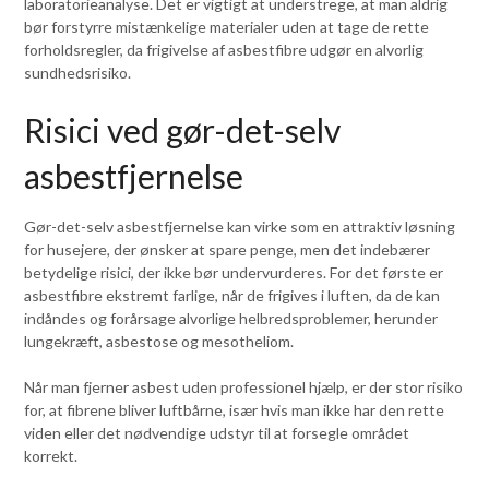
laboratorieanalyse. Det er vigtigt at understrege, at man aldrig
bør forstyrre mistænkelige materialer uden at tage de rette
forholdsregler, da frigivelse af asbestfibre udgør en alvorlig
sundhedsrisiko.
Risici ved gør-det-selv
asbestfjernelse
Gør-det-selv asbestfjernelse kan virke som en attraktiv løsning
for husejere, der ønsker at spare penge, men det indebærer
betydelige risici, der ikke bør undervurderes. For det første er
asbestfibre ekstremt farlige, når de frigives i luften, da de kan
indåndes og forårsage alvorlige helbredsproblemer, herunder
lungekræft, asbestose og mesotheliom.
Når man fjerner asbest uden professionel hjælp, er der stor risiko
for, at fibrene bliver luftbårne, især hvis man ikke har den rette
viden eller det nødvendige udstyr til at forsegle området
korrekt.