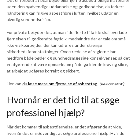
Det er forbudt at bearbejde eller fjerne asbestholdige materialer
uden den nødvendige uddannelse og godkendelse, da forkert
håndtering kan frigive asbestfibre i luften, hvilket udgør en
alvorlig sundhedsrisiko.
For private betyder det, at man i de fleste tilfælde skal overlade
fjernelsen til godkendte fagfolk, medmindre der er tale om små,
ikke-risikoarbejder, der kan udføres under strenge
sikkerhedsforanstaltninger. Overtrædelse af reglerne kan
medføre både bøder og sundhedsmæssige konsekvenser, så det
er afgørende at være opmærksom på de gældende krav og sikre,
at arbejdet udføres korrekt og sikkert.
Her kan
du læse mere om fjernelse af asbesttag
.
Hvornår er det tid til at søge
professionel hjælp?
Når det kommer til asbestfjernelse, er det afgørende at vide,
hvornår det er nødvendigt at søge professionel hjælp. Hvis du