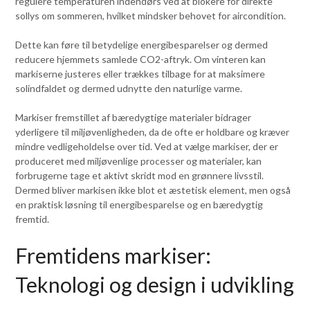
regulere temperaturen indendørs ved at blokere for direkte
sollys om sommeren, hvilket mindsker behovet for aircondition.
Dette kan føre til betydelige energibesparelser og dermed
reducere hjemmets samlede CO2-aftryk. Om vinteren kan
markiserne justeres eller trækkes tilbage for at maksimere
solindfaldet og dermed udnytte den naturlige varme.
Markiser fremstillet af bæredygtige materialer bidrager
yderligere til miljøvenligheden, da de ofte er holdbare og kræver
mindre vedligeholdelse over tid. Ved at vælge markiser, der er
produceret med miljøvenlige processer og materialer, kan
forbrugerne tage et aktivt skridt mod en grønnere livsstil.
Dermed bliver markisen ikke blot et æstetisk element, men også
en praktisk løsning til energibesparelse og en bæredygtig
fremtid.
Fremtidens markiser:
Teknologi og design i udvikling