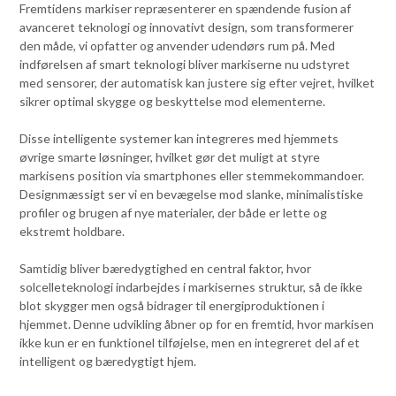
Fremtidens markiser repræsenterer en spændende fusion af
avanceret teknologi og innovativt design, som transformerer
den måde, vi opfatter og anvender udendørs rum på. Med
indførelsen af smart teknologi bliver markiserne nu udstyret
med sensorer, der automatisk kan justere sig efter vejret, hvilket
sikrer optimal skygge og beskyttelse mod elementerne.
Disse intelligente systemer kan integreres med hjemmets
øvrige smarte løsninger, hvilket gør det muligt at styre
markisens position via smartphones eller stemmekommandoer.
Designmæssigt ser vi en bevægelse mod slanke, minimalistiske
profiler og brugen af nye materialer, der både er lette og
ekstremt holdbare.
Samtidig bliver bæredygtighed en central faktor, hvor
solcelleteknologi indarbejdes i markisernes struktur, så de ikke
blot skygger men også bidrager til energiproduktionen i
hjemmet. Denne udvikling åbner op for en fremtid, hvor markisen
ikke kun er en funktionel tilføjelse, men en integreret del af et
intelligent og bæredygtigt hjem.