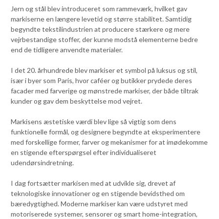
Jern og stål blev introduceret som rammeværk, hvilket gav
markiserne en længere levetid og større stabilitet. Samtidig
begyndte tekstilindustrien at producere stærkere og mere
vejrbestandige stoffer, der kunne modstå elementerne bedre
end de tidligere anvendte materialer.
I det 20. århundrede blev markiser et symbol på luksus og stil,
især i byer som Paris, hvor caféer og butikker prydede deres
facader med farverige og mønstrede markiser, der både tiltrak
kunder og gav dem beskyttelse mod vejret.
Markisens æstetiske værdi blev lige så vigtig som dens
funktionelle formål, og designere begyndte at eksperimentere
med forskellige former, farver og mekanismer for at imødekomme
en stigende efterspørgsel efter individualiseret
udendørsindretning.
I dag fortsætter markisen med at udvikle sig, drevet af
teknologiske innovationer og en stigende bevidsthed om
bæredygtighed. Moderne markiser kan være udstyret med
motoriserede systemer, sensorer og smart home-integration,