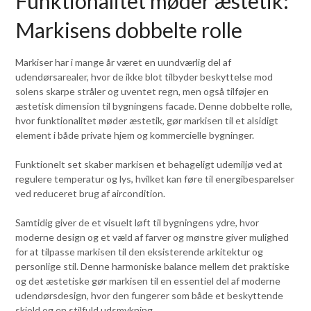
Funktionalitet møder æstetik:
Markisens dobbelte rolle
Markiser har i mange år været en uundværlig del af
udendørsarealer, hvor de ikke blot tilbyder beskyttelse mod
solens skarpe stråler og uventet regn, men også tilføjer en
æstetisk dimension til bygningens facade. Denne dobbelte rolle,
hvor funktionalitet møder æstetik, gør markisen til et alsidigt
element i både private hjem og kommercielle bygninger.
Funktionelt set skaber markisen et behageligt udemiljø ved at
regulere temperatur og lys, hvilket kan føre til energibesparelser
ved reduceret brug af aircondition.
Samtidig giver de et visuelt løft til bygningens ydre, hvor
moderne design og et væld af farver og mønstre giver mulighed
for at tilpasse markisen til den eksisterende arkitektur og
personlige stil. Denne harmoniske balance mellem det praktiske
og det æstetiske gør markisen til en essentiel del af moderne
udendørsdesign, hvor den fungerer som både et beskyttende
skjold og en stilfuld udsmykning.