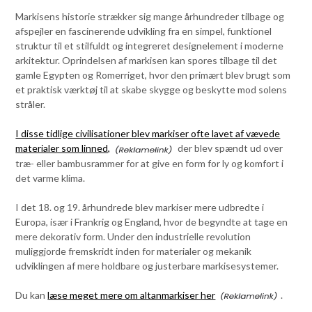
Markisens historie strækker sig mange århundreder tilbage og
afspejler en fascinerende udvikling fra en simpel, funktionel
struktur til et stilfuldt og integreret designelement i moderne
arkitektur. Oprindelsen af markisen kan spores tilbage til det
gamle Egypten og Romerriget, hvor den primært blev brugt som
et praktisk værktøj til at skabe skygge og beskytte mod solens
stråler.
I disse tidlige civilisationer blev markiser ofte lavet af vævede
materialer som linned,
der blev spændt ud over
træ- eller bambusrammer for at give en form for ly og komfort i
det varme klima.
I det 18. og 19. århundrede blev markiser mere udbredte i
Europa, især i Frankrig og England, hvor de begyndte at tage en
mere dekorativ form. Under den industrielle revolution
muliggjorde fremskridt inden for materialer og mekanik
udviklingen af mere holdbare og justerbare markisesystemer.
Du kan
læse meget mere om altanmarkiser her
.