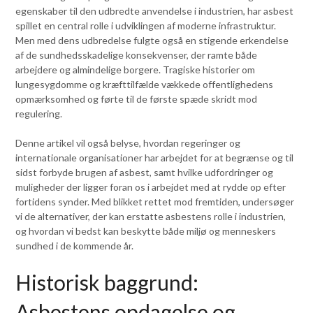
egenskaber til den udbredte anvendelse i industrien, har asbest
spillet en central rolle i udviklingen af moderne infrastruktur.
Men med dens udbredelse fulgte også en stigende erkendelse
af de sundhedsskadelige konsekvenser, der ramte både
arbejdere og almindelige borgere. Tragiske historier om
lungesygdomme og kræfttilfælde vækkede offentlighedens
opmærksomhed og førte til de første spæde skridt mod
regulering.
Denne artikel vil også belyse, hvordan regeringer og
internationale organisationer har arbejdet for at begrænse og til
sidst forbyde brugen af asbest, samt hvilke udfordringer og
muligheder der ligger foran os i arbejdet med at rydde op efter
fortidens synder. Med blikket rettet mod fremtiden, undersøger
vi de alternativer, der kan erstatte asbestens rolle i industrien,
og hvordan vi bedst kan beskytte både miljø og menneskers
sundhed i de kommende år.
Historisk baggrund:
Asbestens opdagelse og