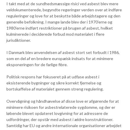
I takt med at de sundhedsmæssige risici ved asbest blev mere
veldokumenterede, begyndte regeringer verden over at indføre
reguleringer og love for at beskytte både arbejdstagere og den
generelle befolkning. I mange lande blev der i 1970’erne og
1980’erne indført restriktioner på brugen af asbest, hvilket
kulminerede i deciderede forbud mod materialet i flere
jurisdiktioner.
I Danmark blev anvendelsen af asbest stort set forbudt i 1986,
som en del af en bredere europæisk indsats for at minimere
eksponeringen for de farlige fibre.
Politisk respons har fokuseret på at udfase asbest i
eksisterende bygninger og sikre korrekt fjernelse og
bortskaffelse af materialet gennem streng regulering.
Overvågning og håndhævelse af disse love er afgørende for at
minimere risikoen for asbestrelaterede sygdomme, og der er
løbende blevet opdateret lovgivning for at adressere de
udfordringer, der opstår med asbest i ældre konstruktioner.
Samtidig har EU og andre internationale organisationer arbejdet