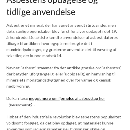
tidlige anvendelse
Asbest er et mineral, der har været anvendt i årtusinder, men
dets særlige egenskaber blev først for alvor opdaget i det 19.
århundrede. De ældste kendte anvendelser af asbest dateres
tilbage til antikken, hvor egypterne brugte det i
mumieindpakninger, og grækerne anvendte det til vævning af
tekstiler, der kunne modstå ild.
Navnet “asbest” stammer fra det antikke græske ord ‘asbestos’,
der betyder ‘uforgængelig’ eller ‘uopløselig’, en henvisning til
mineralets modstandsdygtighed over for varme og kemisk
nedbrydning.
Du kan læse
meget mere om fjernelse af asbesttag her
.
I løbet af den industrielle revolution blev asbestens popularitet
voldsomt forøget, da det blev opdaget, at materialet kunne
anvendes som isoleringsmateriale i bygninger, skibe og