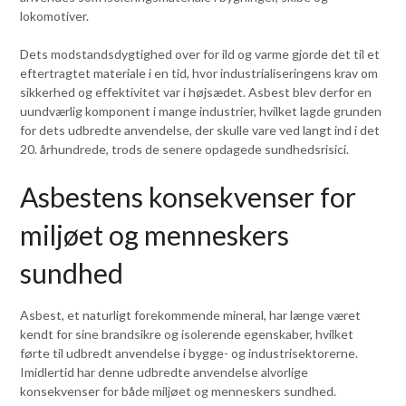
lokomotiver.
Dets modstandsdygtighed over for ild og varme gjorde det til et
eftertragtet materiale i en tid, hvor industrialiseringens krav om
sikkerhed og effektivitet var i højsædet. Asbest blev derfor en
uundværlig komponent i mange industrier, hvilket lagde grunden
for dets udbredte anvendelse, der skulle vare ved langt ind i det
20. århundrede, trods de senere opdagede sundhedsrisici.
Asbestens konsekvenser for
miljøet og menneskers
sundhed
Asbest, et naturligt forekommende mineral, har længe været
kendt for sine brandsikre og isolerende egenskaber, hvilket
førte til udbredt anvendelse i bygge- og industrisektorerne.
Imidlertid har denne udbredte anvendelse alvorlige
konsekvenser for både miljøet og menneskers sundhed.